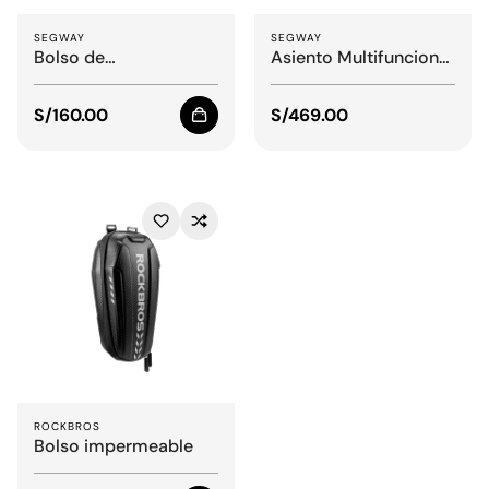
SEGWAY
SEGWAY
Bolso de
Asiento Multifuncional
almacenamiento
Segway
Segway
Precio
S/160.00
Precio
S/469.00
regular
regular
ROCKBROS
Bolso impermeable