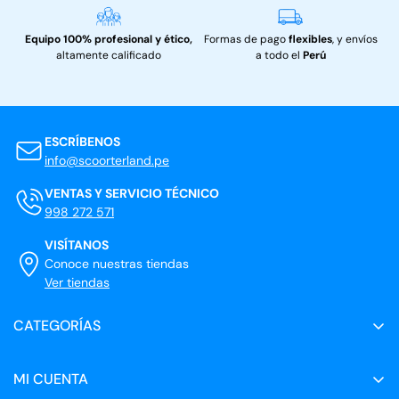
Equipo 100% profesional y ético,
Formas de pago
flexibles
, y envíos
altamente calificado
a todo el
Perú
ESCRÍBENOS
info@scoorterland.pe
VENTAS Y SERVICIO TÉCNICO
998 272 571
VISÍTANOS
Conoce nuestras tiendas
Ver tiendas
CATEGORÍAS
Scooters eléctricos
MI CUENTA
Servicio técnico