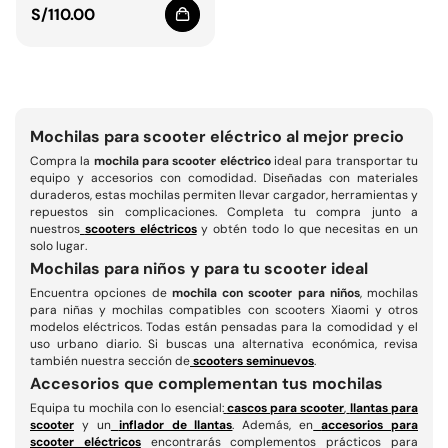
Precio
S/110.00
regular
Mochilas para scooter eléctrico al mejor precio
Compra la
mochila para scooter eléctrico
ideal para transportar tu
equipo y accesorios con comodidad. Diseñadas con materiales
duraderos, estas mochilas permiten llevar cargador, herramientas y
repuestos sin complicaciones. Completa tu compra junto a
nuestros
scooters eléctricos
y obtén todo lo que necesitas en un
solo lugar.
Mochilas para niños y para tu scooter ideal
Encuentra opciones de
mochila con scooter para niños
, mochilas
para niñas y mochilas compatibles con scooters Xiaomi y otros
modelos eléctricos. Todas están pensadas para la comodidad y el
uso urbano diario. Si buscas una alternativa económica, revisa
también nuestra sección de
scooters seminuevos
.
Accesorios que complementan tus mochilas
Equipa tu mochila con lo esencial:
cascos para scooter
,
llantas para
scooter
y un
inflador de llantas
. Además, en
accesorios para
scooter eléctricos
encontrarás complementos prácticos para