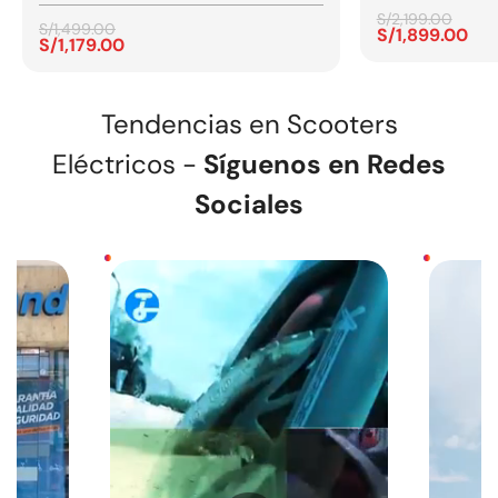
S/2,199.00
S/1,499.00
S/1,899.00
Precio
Precio
S/1,179.00
Precio
Precio
de
regular
de
regular
venta
venta
Tendencias en Scooters
Eléctricos -
Síguenos en Redes
Sociales