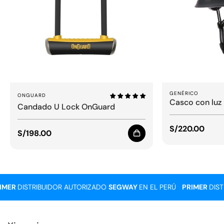
GENÉRICO
ONGUARD
Casco con luz 
Candado U Lock OnGuard
trasera
Precio
S/220.00
Precio
S/198.00
regular
regular
ER
DISTRIBUIDOR AUTORIZADO
SEGWAY
EN EL PERÚ
PRIMER
DISTRI