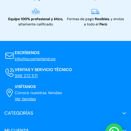
Equipo 100% profesional y ético,
Formas de pago
flexibles
, y envíos
altamente calificado
a todo el
Perú
ESCRÍBENOS
info@scoorterland.pe
VENTAS Y SERVICIO TÉCNICO
998 272 571
VISÍTANOS
Conoce nuestras tiendas
Ver tiendas
CATEGORÍAS
Scooters eléctricos
MI CUENTA