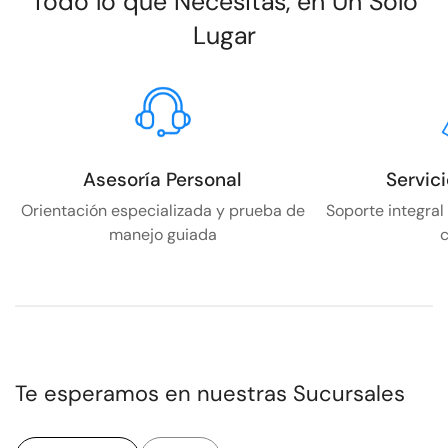
Todo lo que Necesitas, en Un Solo
Lugar
Asesoría Personal
Servic
Orientación especializada y prueba de
Soporte integral
manejo guiada
Te esperamos en nuestras Sucursales