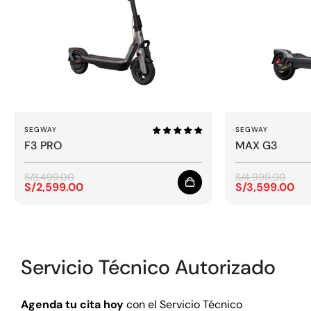
SEGWAY
SEGWAY
F3 PRO
MAX G3
S/3,499.00
S/4,999.00
S/2,599.00
S/3,599.00
Precio
Precio
Precio
Precio
de
regular
de
regular
venta
venta
Servicio Técnico Autorizado
Agenda tu cita hoy
con el Servicio Técnico