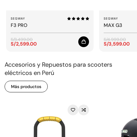
SEGWAY
SEGWAY
F3 PRO
MAX G3
S/3,499.00
S/4,999.00
S/2,599.00
S/3,599.00
Precio
Precio
Precio
Precio
de
regular
de
regular
venta
venta
Accesorios y Repuestos para scooters
eléctricos en Perú
Más productos